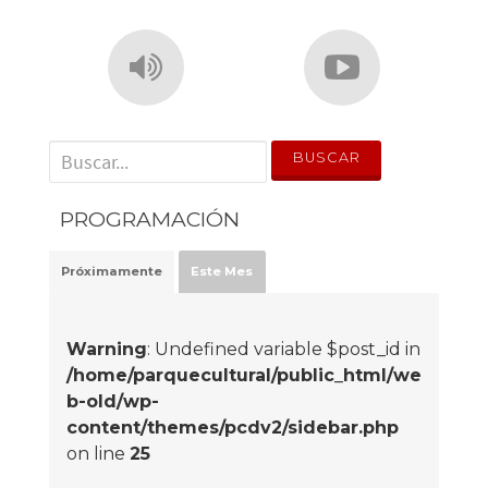
' . __('Search for:') . '
PROGRAMACIÓN
Próximamente
Este Mes
Warning
: Undefined variable $post_id in
/home/parquecultural/public_html/we
b-old/wp-
content/themes/pcdv2/sidebar.php
on line
25