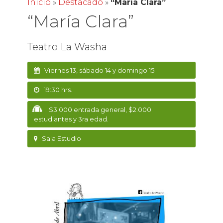
Inicio
»
Destacado
»
“María Clara”
“María Clara”
Teatro La Washa
Viernes 13, sábado 14 y domingo 15
19:30 hrs.
$3.000 entrada general, $2.000
estudiantes y 3ra edad.
Sala Estudio