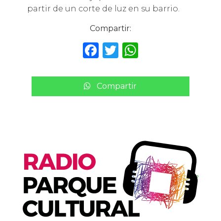
partir de un corte de luz en su barrio.
Compartir:
F
T
W
a
w
h
c
it
a
Compartir
e
te
ts
b
r
A
o
p
o
p
k