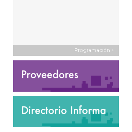
Programación
+