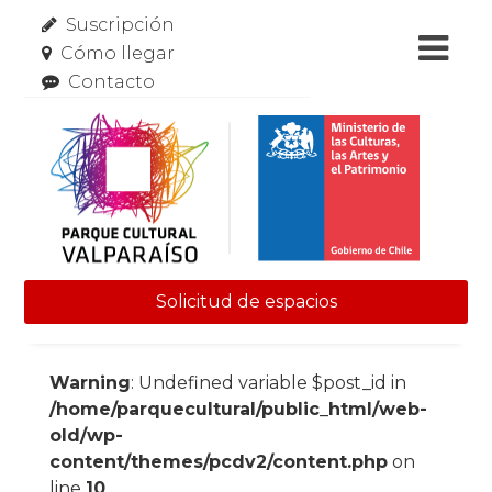
Suscripción
Cómo llegar
Contacto
Solicitud de espacios
Skip to content
Warning
: Undefined variable $post_id in
/home/parquecultural/public_html/web-
old/wp-
content/themes/pcdv2/content.php
on
line
10