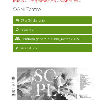
Inicio
»
Programación
»
Montajes
»
OANI Teatro
27 al 30 de junio
19:30 hrs
entrada general $3.000, jueves 28, 2x1
Sala Estudio