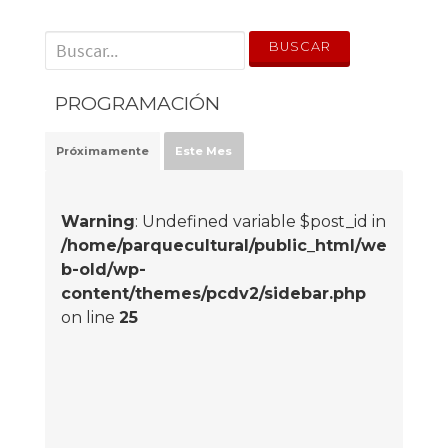
' . __('Search for:') . '
PROGRAMACIÓN
Próximamente
Este Mes
Warning
: Undefined variable $post_id in
/home/parquecultural/public_html/we
b-old/wp-
content/themes/pcdv2/sidebar.php
on line
25