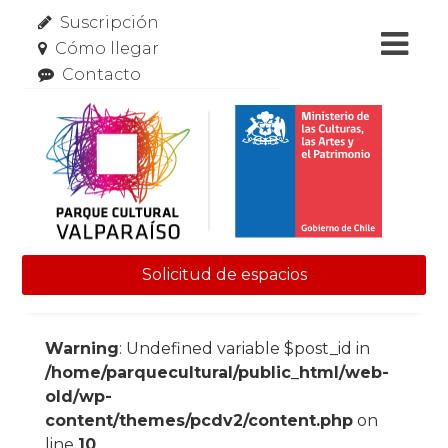
Suscripción
Cómo llegar
Contacto
Solicitud de espacios
Skip to content
Warning
: Undefined variable $post_id in
/home/parquecultural/public_html/web-
old/wp-
content/themes/pcdv2/content.php
on
line
10