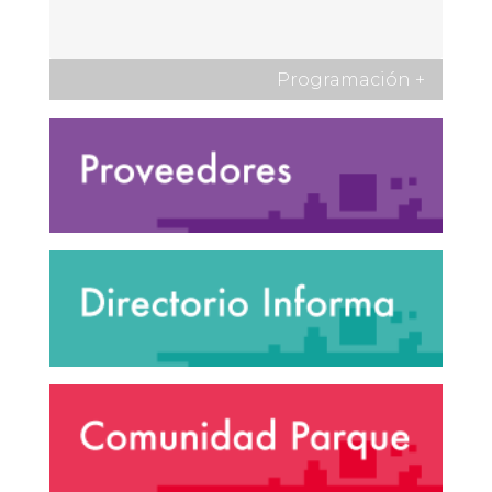
Programación
+