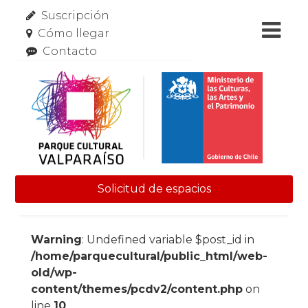
Suscripción
Cómo llegar
Contacto
Solicitud de espacios
Skip to content
Warning
: Undefined variable $post_id in
/home/parquecultural/public_html/web-
old/wp-
content/themes/pcdv2/content.php
on
line
10