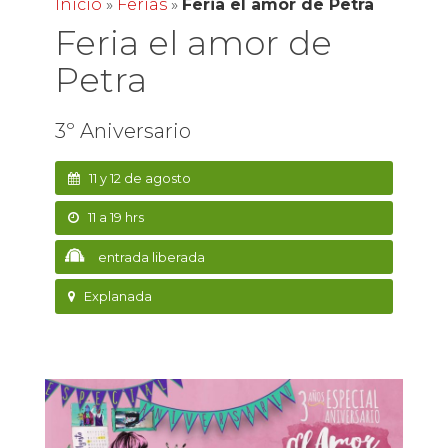
Inicio
»
Ferias
»
Feria el amor de Petra
Feria el amor de
Petra
3º Aniversario
11 y 12 de agosto
11 a 19 hrs
entrada liberada
Explanada