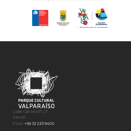
Calle Cárcel 471, C°
Cárcel
Fono:
+56 32 235 9400