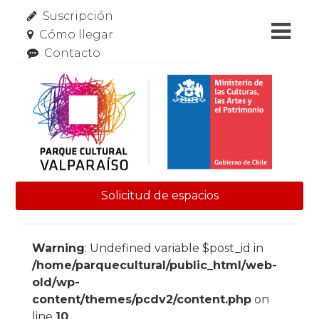
Suscripción
Cómo llegar
Contacto
Solicitud de espacios
Skip to content
Warning
: Undefined variable $post_id in
/home/parquecultural/public_html/web-
old/wp-
content/themes/pcdv2/content.php
on
line
10