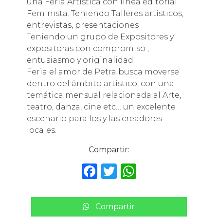
una Feria Artística con línea editorial
Feminista. Teniendo Talleres artísticos,
entrevistas, presentaciones
Teniendo un grupo de Expositores y
expositoras con compromiso ,
entusiasmo y originalidad.
Feria el amor de Petra busca moverse
dentro del ámbito artístico, con una
temática mensual relacionada al Arte,
teatro, danza, cine etc… un excelente
escenario para los y las creadores
locales.
Compartir:
F
T
W
a
w
h
c
it
a
Compartir
e
te
ts