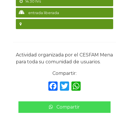
14:30 hrs
entrada liberada
Actividad organizada por el CESFAM Mena
para toda su comunidad de usuarios.
Compartir:
F
T
W
a
w
h
c
it
a
Compartir
e
te
ts
b
r
A