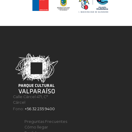
Calle Cárcel 471, C°
Cárcel
Fono:
+56 32 235 9400
Preguntas Frecuentes
Cómo llegar