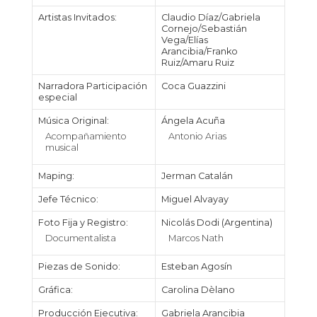
Artistas Invitados:
Claudio Díaz/Gabriela
Cornejo/Sebastián
Vega/Elías
Arancibia/Franko
Ruiz/Amaru Ruiz
Narradora Participación
Coca Guazzini
especial
Música Original:
Ángela Acuña
Acompañamiento
Antonio Arias
musical
Maping:
Jerman Catalán
Jefe Técnico:
Miguel Alvayay
Foto Fija y Registro:
Nicolás Dodi (Argentina)
Documentalista
Marcos Nath
Piezas de Sonido:
Esteban Agosín
Gráfica:
Carolina Dèlano
Producción Ejecutiva:
Gabriela Arancibia