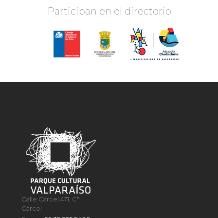
Participan en el directorio
Calle Cárcel 471, C°
Cárcel