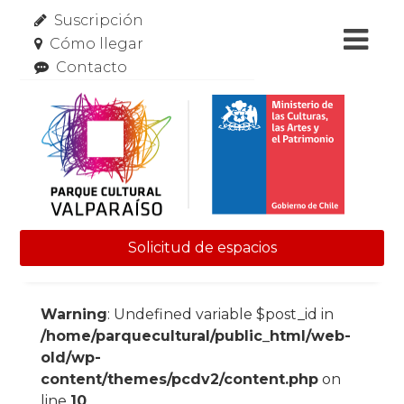
Suscripción
Cómo llegar
Contacto
Solicitud de espacios
Skip to content
Warning
: Undefined variable $post_id in
/home/parquecultural/public_html/web-
old/wp-
content/themes/pcdv2/content.php
on
line
10