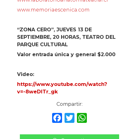
www.memoriaescenica.com
“ZONA CERO”, JUEVES 13 DE
SEPTIEMBRE, 20 HORAS, TEATRO DEL
PARQUE CULTURAL
Valor entrada única y general $2.000
Video:
https://www.youtube.com/watch?
v=-8weDITr_gk
Compartir:
F
T
W
a
w
h
c
it
a