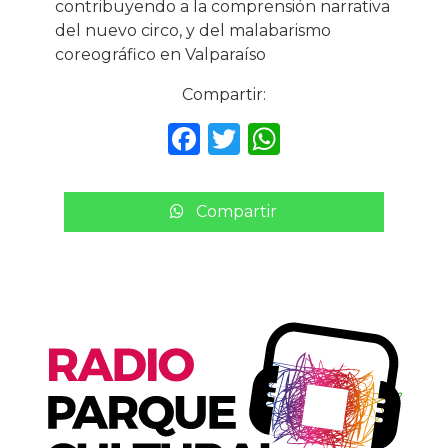
contribuyendo a la comprensión narrativa
del nuevo circo, y del malabarismo
coreográfico en Valparaíso
Compartir:
F
T
W
a
w
h
c
it
a
Compartir
e
te
ts
b
r
A
o
p
o
p
k