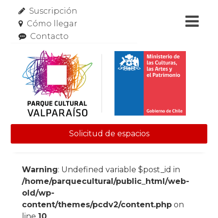
Suscripción
Cómo llegar
Contacto
Solicitud de espacios
Skip to content
Warning
: Undefined variable $post_id in
/home/parquecultural/public_html/web-
old/wp-
content/themes/pcdv2/content.php
on
line
10