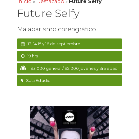
Inicio
»
Destacado
»
Future Selfy
Future Selfy
Malabarismo coreográfico
13, 14 15 y 16 de septiembre
19 hrs
$3.000 general / $2.000 jóvenes y 3ra edad
Sala Estudio