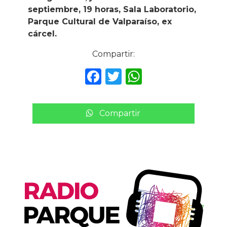
septiembre, 19 horas, Sala Laboratorio,
Parque Cultural de Valparaíso, ex
cárcel.
Compartir:
F
T
W
a
w
h
c
it
a
Compartir
e
te
ts
b
r
A
o
p
o
p
k