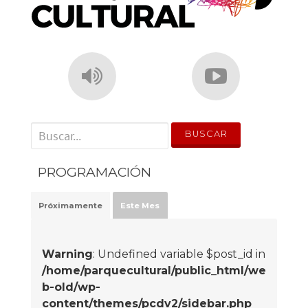
' . __('Search for:') . '
PROGRAMACIÓN
Próximamente
Este Mes
Warning
: Undefined variable $post_id in
/home/parquecultural/public_html/we
b-old/wp-
content/themes/pcdv2/sidebar.php