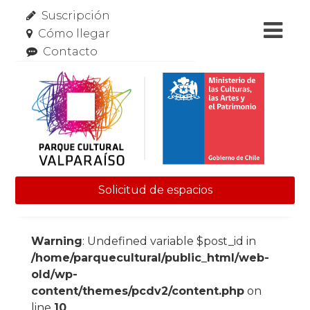
Suscripción
Cómo llegar
Contacto
Solicitud de espacios
Skip to content
Warning
: Undefined variable $post_id in
/home/parquecultural/public_html/web-
old/wp-
content/themes/pcdv2/content.php
on
line
10