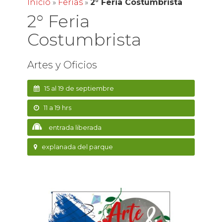
Inicio
»
Ferias
»
2° Feria Costumbrista
2° Feria
Costumbrista
Artes y Oficios
15 al 19 de septiembre
11 a 19 hrs
entrada liberada
explanada del parque