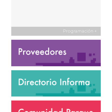
Programación
+