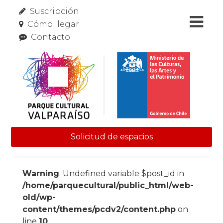
Suscripción
Cómo llegar
Contacto
Solicitud de espacios
Skip to content
Warning
: Undefined variable $post_id in
/home/parquecultural/public_html/web-
old/wp-
content/themes/pcdv2/content.php
on
line
10