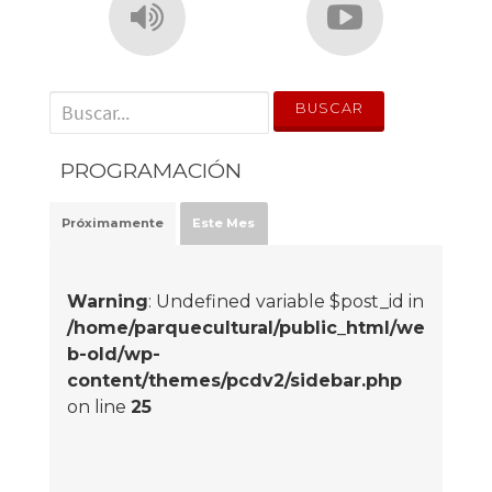
' . __('Search for:') . '
PROGRAMACIÓN
Próximamente
Este Mes
Warning
: Undefined variable $post_id in
/home/parquecultural/public_html/we
b-old/wp-
content/themes/pcdv2/sidebar.php
on line
25