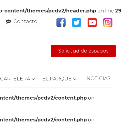
wp-content/themes/pcdv2/header.php
on line
29
Contacto
Solicitud de espacios
NOTICIAS
CARTELERA
EL PARQUE
ontent/themes/pcdv2/content.php
on
ontent/themes/pcdv2/content.php
on