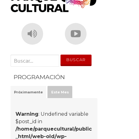
' . __('Search for:') . '
PROGRAMACIÓN
Próximamente
Este Mes
Warning
: Undefined variable
$post_id in
/home/parquecultural/public
_html/web-old/wp-