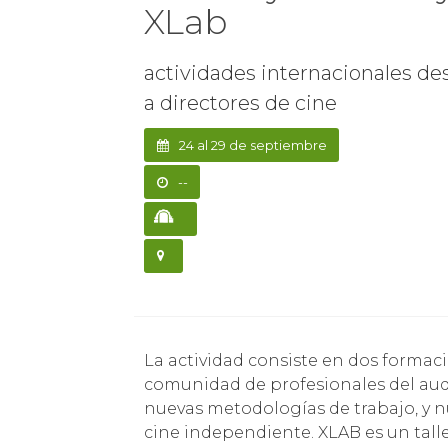
XLab
actividades internacionales de
a directores de cine
24 al 29 de septiembre
--
La actividad consiste en dos formaciones paralelas (simultáneas) dirigida a la
comunidad de profesionales del audio
nuevas metodologías de trabajo, y nue
cine independiente. XLAB es un tall