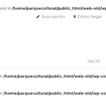
bool in
/home/parquecultural/public_html/web-old/
Suscripción
Cómo llegar
Skip to content
INICIO
in
/home/parquecultural/public_html/web-old/wp-c
in
/home/parquecultural/public_html/web-old/wp-c