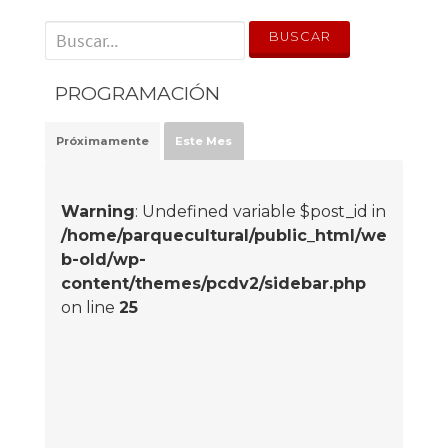
' . __('Search for:') . '
PROGRAMACIÓN
Próximamente
Este Mes
Warning
: Undefined variable $post_id in
/home/parquecultural/public_html/we
b-old/wp-
content/themes/pcdv2/sidebar.php
on line
25