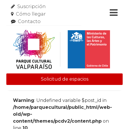
Suscripción
Cómo llegar
Contacto
Solicitud de espacios
Skip to content
Warning
: Undefined variable $post_id in
/home/parquecultural/public_html/web-
old/wp-
content/themes/pcdv2/content.php
on
line
10