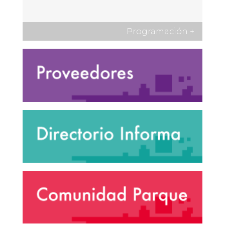
Programación
+