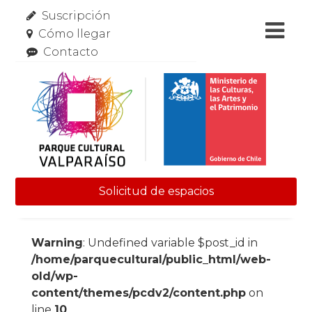
Suscripción
Cómo llegar
Contacto
Solicitud de espacios
Skip to content
Warning
: Undefined variable $post_id in
/home/parquecultural/public_html/web-
old/wp-
content/themes/pcdv2/content.php
on
line
10