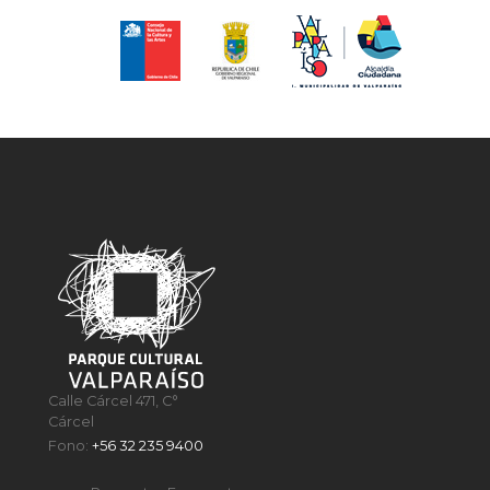
Calle Cárcel 471, C°
Cárcel
Fono:
+56 32 235 9400