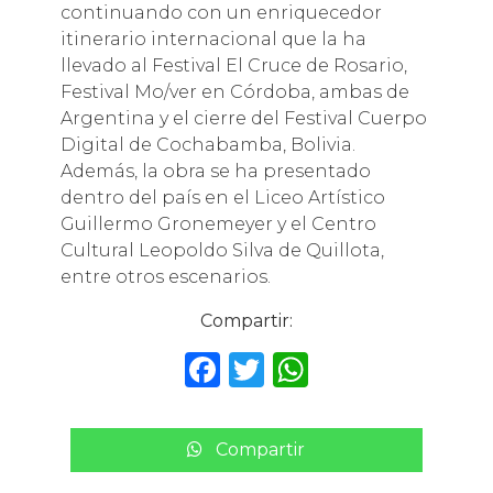
continuando con un enriquecedor
itinerario internacional que la ha
llevado al Festival El Cruce de Rosario,
Festival Mo/ver en Córdoba, ambas de
Argentina y el cierre del Festival Cuerpo
Digital de Cochabamba, Bolivia.
Además, la obra se ha presentado
dentro del país en el Liceo Artístico
Guillermo Gronemeyer y el Centro
Cultural Leopoldo Silva de Quillota,
entre otros escenarios.
Compartir:
F
T
W
a
w
h
c
it
a
Compartir
e
te
ts