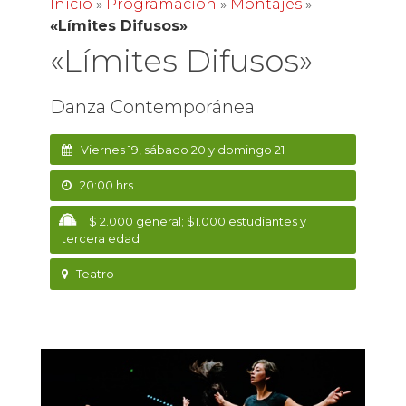
Inicio
»
Programación
»
Montajes
»
«Límites Difusos»
«Límites Difusos»
Danza Contemporánea
Viernes 19, sábado 20 y domingo 21
20:00 hrs
$ 2.000 general; $1.000 estudiantes y
tercera edad
Teatro