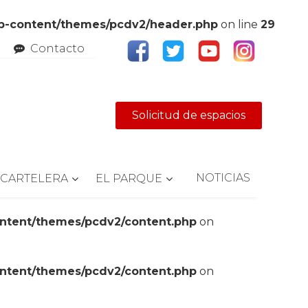
wp-content/themes/pcdv2/header.php
on line
29
Contacto
Solicitud de espacios
NOTICIAS
CARTELERA
EL PARQUE
ontent/themes/pcdv2/content.php
on
ontent/themes/pcdv2/content.php
on