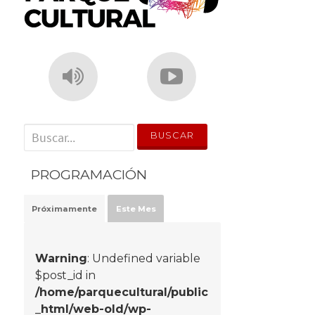
' . __('Search for:') . '
PROGRAMACIÓN
Próximamente
Este Mes
Warning
: Undefined variable
$post_id in
/home/parquecultural/public
_html/web-old/wp-