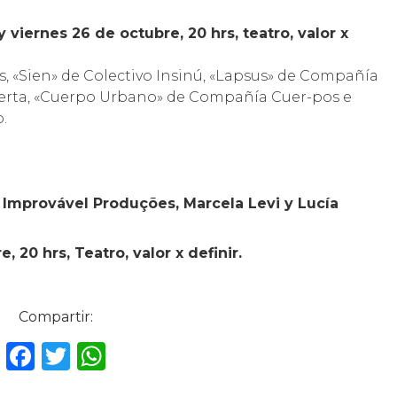
 viernes 26 de octubre, 20 hrs, teatro, valor x
s, «Sien» de Colectivo Insinú, «Lapsus» de Compañía
uerta, «Cuerpo Urbano» de Compañía Cuer-pos e
.
Improvável Produções, Marcela Levi y Lucía
20 hrs, Teatro, valor x definir.
Compartir:
F
T
W
a
w
h