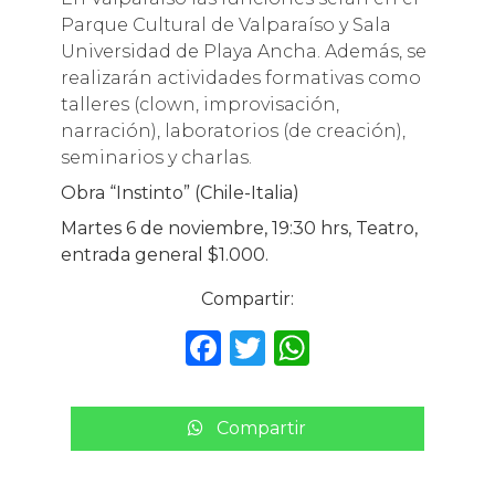
Parque Cultural de Valparaíso y Sala
Universidad de Playa Ancha. Además, se
realizarán actividades formativas como
talleres (clown, improvisación,
narración), laboratorios (de creación),
seminarios y charlas.
Obra “Instinto” (Chile-Italia)
Martes 6 de noviembre, 19:30 hrs, Teatro,
entrada general $1.000.
Compartir:
F
T
W
a
w
h
c
it
a
Compartir
e
te
ts
b
r
A