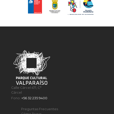
Calle Cárcel 471, C°
Cárcel
Fono:
+56 32 235 9400
Preguntas Frecuentes
Cómo llegar