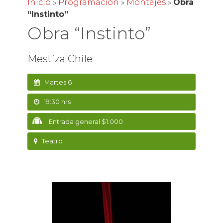
Inicio
»
Programación
»
Montajes
»
Obra
“Instinto”
Obra “Instinto”
Mestiza Chile
Martes 6
19:30 hrs
Entrada general $1.000
Teatro