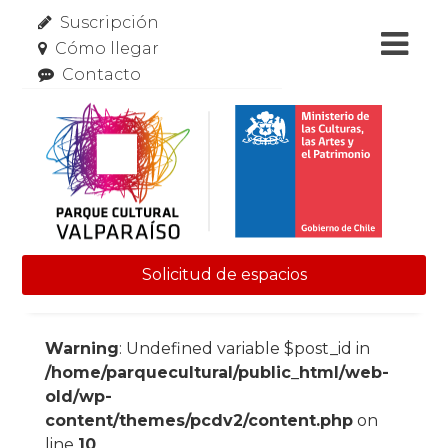
Suscripción
Cómo llegar
Contacto
Solicitud de espacios
Skip to content
Warning
: Undefined variable $post_id in
/home/parquecultural/public_html/web-
old/wp-
content/themes/pcdv2/content.php
on
line
10