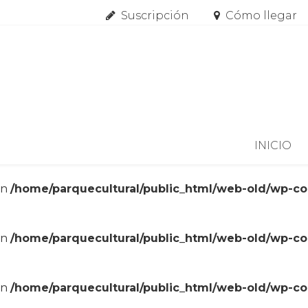
Suscripción
Cómo llegar
Skip to content
INICIO
in
/home/parquecultural/public_html/web-old/wp-c
in
/home/parquecultural/public_html/web-old/wp-c
in
/home/parquecultural/public_html/web-old/wp-c