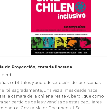
la de Proyección, entrada liberada.
lberdi.
ñas, subtítulos y audiodescripción de las escenas.
 el té, sagradamente, una vez al mes desde hace
ara la cámara de la chilena Maite Alberdi, que como
ser participe de las vivencias de estas peculiares
nominada al Goya a Mejor Documental. Se