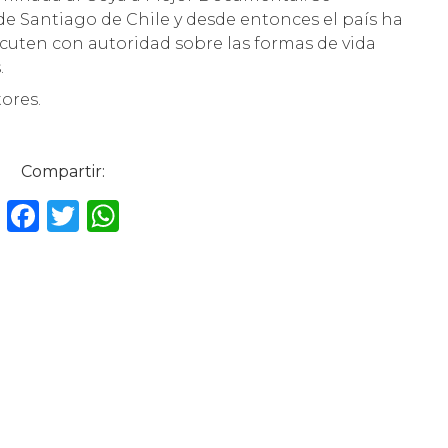
de Santiago de Chile y desde entonces el país ha
cuten con autoridad sobre las formas de vida
.
tores.
Compartir:
F
T
W
a
w
h
c
it
a
e
te
ts
b
r
A
o
p
o
p
k