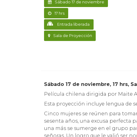
Sábado 17 de noviembre
17 hrs
Entrada liberada
Sala de Proyección
Sábado 17 de noviembre, 17 hrs, Sa
Película chilena dirigida por Maite A
Esta proyección incluye lengua de se
Cinco mujeres se reúnen para tomar
sesenta años, una excusa perfecta p
una más se sumerge en el grupo para 
señoras. Un logro que le valió ser 