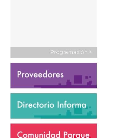
Programación
+