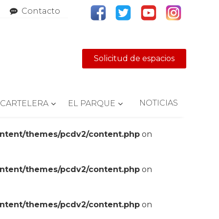
Contacto
Solicitud de espacios
NOTICIAS
CARTELERA
EL PARQUE
ontent/themes/pcdv2/content.php
on
ontent/themes/pcdv2/content.php
on
ontent/themes/pcdv2/content.php
on