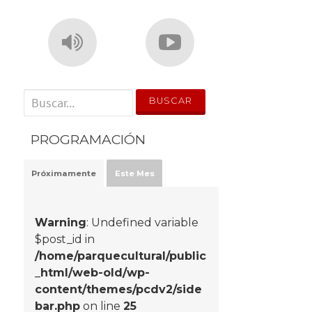
' . __('Search for:') . '
PROGRAMACIÓN
Próximamente
Este Mes
Warning
: Undefined variable
$post_id in
/home/parquecultural/public
_html/web-old/wp-
content/themes/pcdv2/side
bar.php
on line
25