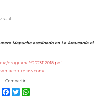
isual.
unero Mapuche asesinado en La Araucanía el
dia/programa%2023112018.pdf
ww.macontrerasv.com/
Compartir:
F
T
W
a
w
h
c
it
a