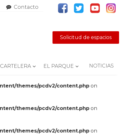
Contacto
Solicitud de espacios
NOTICIAS
CARTELERA
EL PARQUE
ontent/themes/pcdv2/content.php
on
ontent/themes/pcdv2/content.php
on
ontent/themes/pcdv2/content.php
on