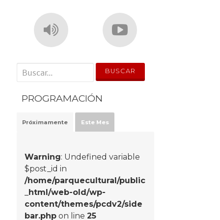
' . __('Search for:') . '
PROGRAMACIÓN
Próximamente
Este Mes
Warning
: Undefined variable
$post_id in
/home/parquecultural/public
_html/web-old/wp-
content/themes/pcdv2/side
bar.php
on line
25