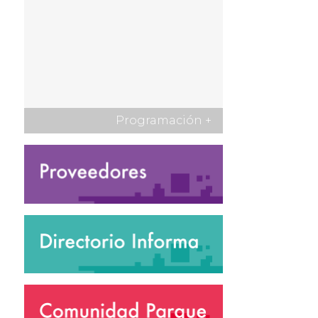
Programación
+