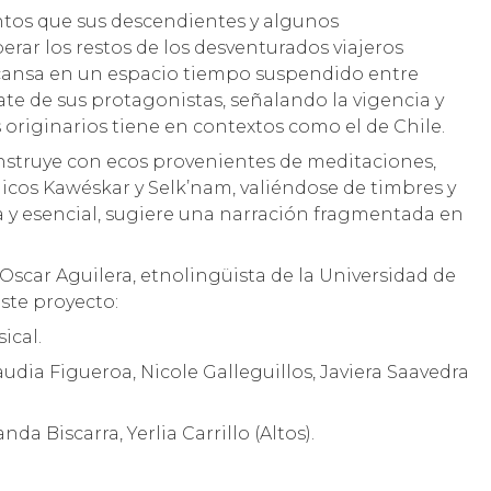
entos que sus descendientes y algunos
erar los restos de los desventurados viajeros
escansa en un espacio tiempo suspendido entre
scate de sus protagonistas, señalando la vigencia y
 originarios tiene en contextos como el de Chile.
construye con ecos provenientes de meditaciones,
icos Kawéskar y Selk’nam, valiéndose de timbres y
a y esencial, sugiere una narración fragmentada en
Oscar Aguilera, etnolingüista de la Universidad de
ste proyecto:
ical.
udia Figueroa, Nicole Galleguillos, Javiera Saavedra
a Biscarra, Yerlia Carrillo (Altos).