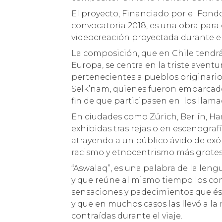
El proyecto, Financiado por el Fond
convocatoria 2018, es una obra par
videocreación proyectada durante el
La composición, que en Chile tendrá
Europa, se centra en la triste avent
pertenecientes a pueblos originari
Selk’nam, quienes fueron embarcados 
fin de que participasen en los lla
En ciudades como Zúrich, Berlín, Ha
exhibidas tras rejas o en escenogra
atrayendo a un público ávido de exó
racismo y etnocentrismo más grotes
“Aswalaq”, es una palabra de la leng
y que reúne al mismo tiempo los con
sensaciones y padecimientos que ést
y que en muchos casos las llevó a la 
contraídas durante el viaje.