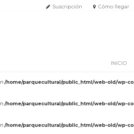
Suscripción
Cómo llegar
Skip to content
INICIO
in
/home/parquecultural/public_html/web-old/wp-c
in
/home/parquecultural/public_html/web-old/wp-c
in
/home/parquecultural/public_html/web-old/wp-c