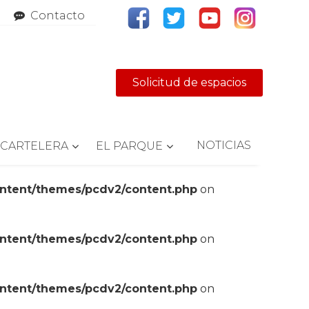
Contacto
Solicitud de espacios
NOTICIAS
CARTELERA
EL PARQUE
ontent/themes/pcdv2/content.php
on
ontent/themes/pcdv2/content.php
on
ontent/themes/pcdv2/content.php
on