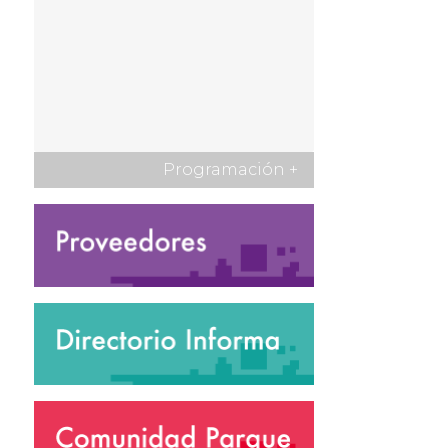
Programación
+