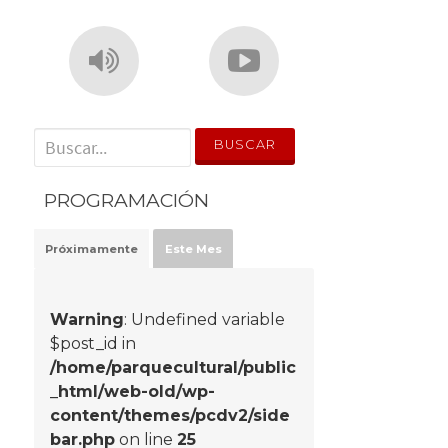
' . __('Search for:') . '
PROGRAMACIÓN
Próximamente
Este Mes
Warning
: Undefined variable
$post_id in
/home/parquecultural/public
_html/web-old/wp-
content/themes/pcdv2/side
bar.php
on line
25