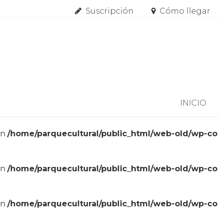
Suscripción
Cómo llegar
Skip to content
INICIO
in
/home/parquecultural/public_html/web-old/wp-c
in
/home/parquecultural/public_html/web-old/wp-c
in
/home/parquecultural/public_html/web-old/wp-c