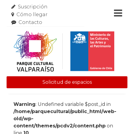
Suscripción
Cómo llegar
Contacto
Solicitud de espacios
Skip to content
Warning
: Undefined variable $post_id in
/home/parquecultural/public_html/web-
old/wp-
content/themes/pcdv2/content.php
on
line
10