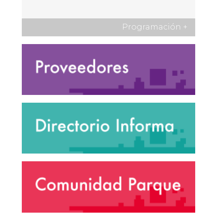
Programación
+