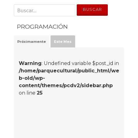
' . __('Search for:') . '
PROGRAMACIÓN
Próximamente
Este Mes
Warning
: Undefined variable $post_id in
/home/parquecultural/public_html/we
b-old/wp-
content/themes/pcdv2/sidebar.php
on line
25