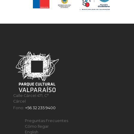
Calle Cárcel 471, C°
Cárcel
Fono:
+56 32 235 9400
Preguntas Frecuentes
Cómo llegar
English