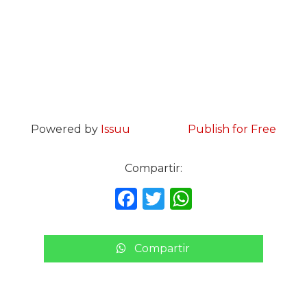
Powered by
Issuu
Publish for Free
Compartir:
F
T
W
a
w
h
c
it
a
Compartir
e
te
ts
b
r
A