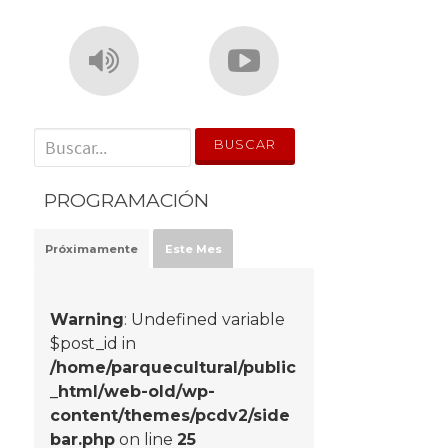
' . __('Search for:') . '
PROGRAMACIÓN
Próximamente
Este Mes
Warning
: Undefined variable
$post_id in
/home/parquecultural/public
_html/web-old/wp-
content/themes/pcdv2/side
bar.php
on line
25