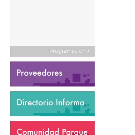
Programación
+