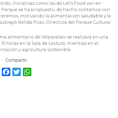
ntido, iniciativas como las de Let’s Food van en
 el Parque se ha propuesto, de hecho contamos con
ceremos, motivando la alimentación saludable y la
ubrayó Nélida Pozo, Directora del Parque Cultural
tema alimentario de Valparaíso» se realizará en una
 19 horas en la Sala de Lectura, mientras en el
entación y agricultura sostenible.
Compartir:
F
T
W
a
w
h
c
it
a
e
te
ts
b
r
A
o
p