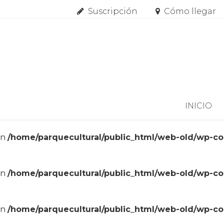
Suscripción
Cómo llegar
Skip to content
INICIO
in
/home/parquecultural/public_html/web-old/wp-c
in
/home/parquecultural/public_html/web-old/wp-c
in
/home/parquecultural/public_html/web-old/wp-c