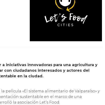
 a iniciativas innovadoras para una agricultura y
ar con ciudadanos interesados y actores del
entable en la ciudad.
 la película «El sistema alimentario de Valparaíso» y
imentación sustentable en el marco de una
rolló la asociación Let’s Food.