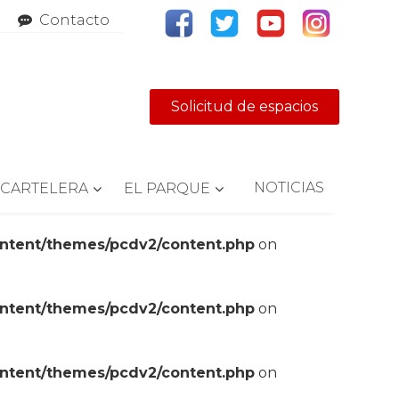
Contacto
Solicitud de espacios
NOTICIAS
CARTELERA
EL PARQUE
ontent/themes/pcdv2/content.php
on
ontent/themes/pcdv2/content.php
on
ontent/themes/pcdv2/content.php
on