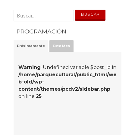
' . __('Search for:') . '
PROGRAMACIÓN
Próximamente
Este Mes
Warning
: Undefined variable $post_id in
/home/parquecultural/public_html/we
b-old/wp-
content/themes/pcdv2/sidebar.php
on line
25