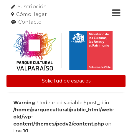
Suscripción
Cómo llegar
Contacto
Solicitud de espacios
Skip to content
Warning
: Undefined variable $post_id in
/home/parquecultural/public_html/web-
old/wp-
content/themes/pcdv2/content.php
on
line
10