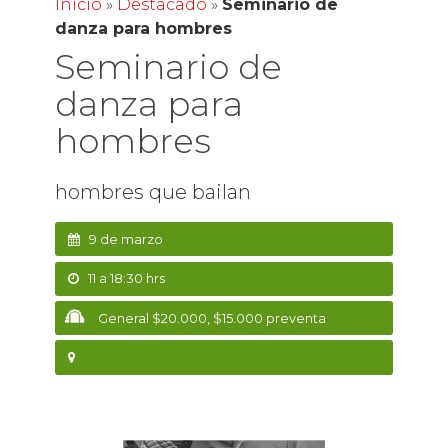
Inicio
»
Destacado
»
Seminario de
danza para hombres
Seminario de
danza para
hombres
hombres que bailan
9 de marzo
11 a 18:30 hrs
General $20.000, $15.000 preventa