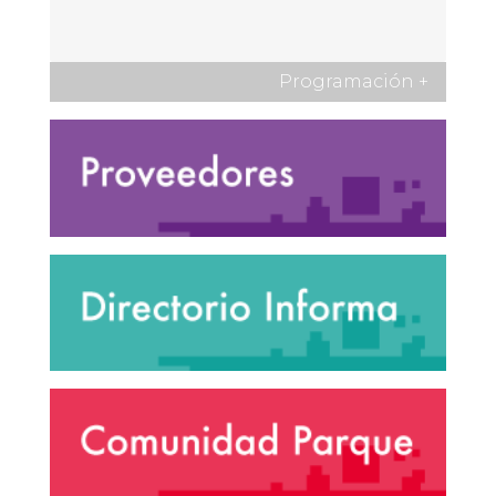
Programación
+