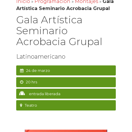
Inicio
»
Programación
»
Montajes
»
Gala
Artística Seminario Acrobacia Grupal
Gala Artística
Seminario
Acrobacia Grupal
Latinoamericano
24 de marzo
20 hrs
entrada liberada
Teatro