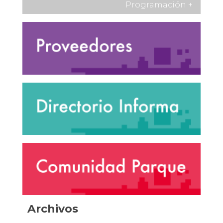
Programación
+
Archivos