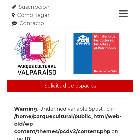
Suscripción
Cómo llegar
Contacto
Solicitud de espacios
Skip to content
Warning
: Undefined variable $post_id in
/home/parquecultural/public_html/web-
old/wp-
content/themes/pcdv2/content.php
on
line
10