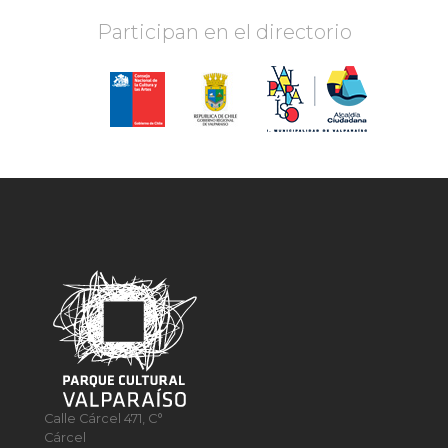
Participan en el directorio
Calle Cárcel 471, C°
Cárcel