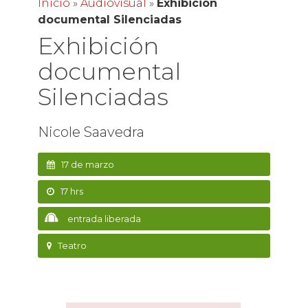
Inicio
»
Audiovisual
»
Exhibición
documental Silenciadas
Exhibición
documental
Silenciadas
Nicole Saavedra
17 de marzo
17 hrs
entrada liberada
Teatro