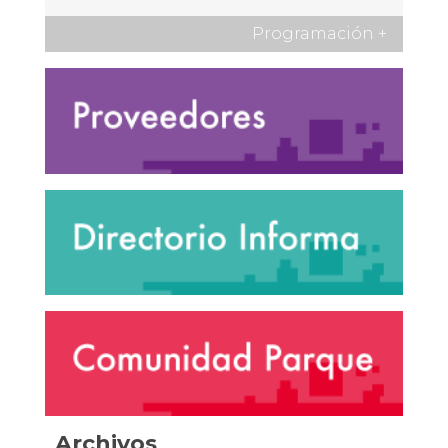
Programación
+
Archivos