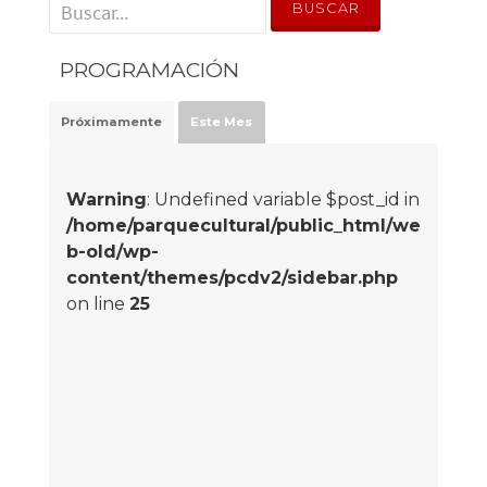
' . __('Search for:') . '
PROGRAMACIÓN
Próximamente
Este Mes
Warning
: Undefined variable $post_id in
/home/parquecultural/public_html/we
b-old/wp-
content/themes/pcdv2/sidebar.php
on line
25