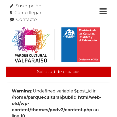
Suscripción
Cómo llegar
Contacto
Solicitud de espacios
Skip to content
Warning
: Undefined variable $post_id in
/home/parquecultural/public_html/web-
old/wp-
content/themes/pcdv2/content.php
on
line
10