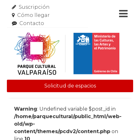
Suscripción
Cómo llegar
Contacto
Solicitud de espacios
Skip to content
Warning
: Undefined variable $post_id in
/home/parquecultural/public_html/web-
old/wp-
content/themes/pcdv2/content.php
on
line
10