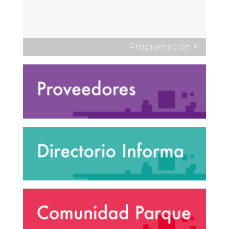
Programación
+