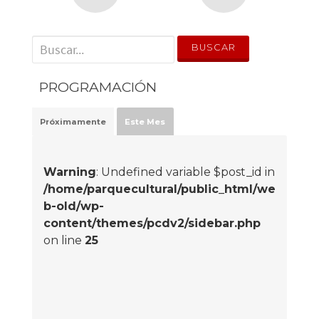
' . __('Search for:') . '
PROGRAMACIÓN
Próximamente
Este Mes
Warning
: Undefined variable $post_id in
/home/parquecultural/public_html/we
b-old/wp-
content/themes/pcdv2/sidebar.php
on line
25