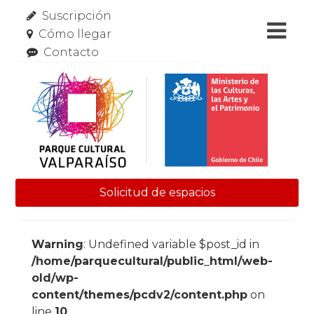
Suscripción
Cómo llegar
Contacto
Solicitud de espacios
Skip to content
Warning
: Undefined variable $post_id in
/home/parquecultural/public_html/web-
old/wp-
content/themes/pcdv2/content.php
on
line
10