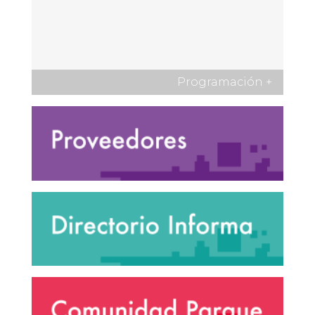
Programación
+