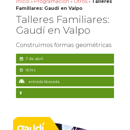
Inicio
»
Programación
»
Otros
»
Talleres
Familiares: Gaudí en Valpo
Talleres Familiares:
Gaudí en Valpo
Construimos formas geométricas
7 de abril
16 hrs
entrada liberada