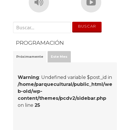
' . __('Search for:') . '
PROGRAMACIÓN
Próximamente
Este Mes
Warning
: Undefined variable $post_id in
/home/parquecultural/public_html/we
b-old/wp-
content/themes/pcdv2/sidebar.php
on line
25