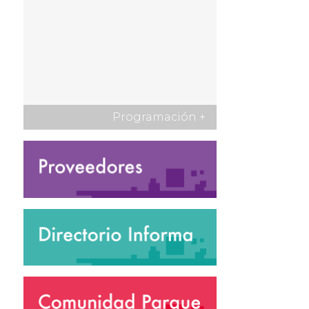
Programación
+