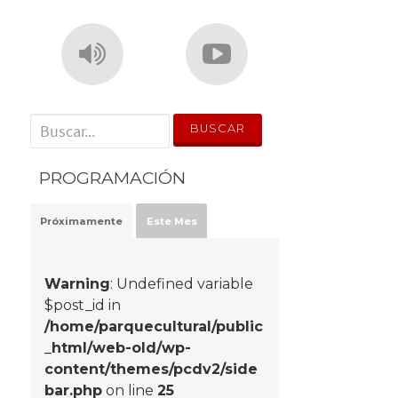
' . __('Search for:') . '
PROGRAMACIÓN
Próximamente
Este Mes
Warning
: Undefined variable
$post_id in
/home/parquecultural/public
_html/web-old/wp-
content/themes/pcdv2/side
bar.php
on line
25