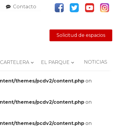
Contacto
Solicitud de espacios
NOTICIAS
CARTELERA
EL PARQUE
ontent/themes/pcdv2/content.php
on
ontent/themes/pcdv2/content.php
on
ontent/themes/pcdv2/content.php
on