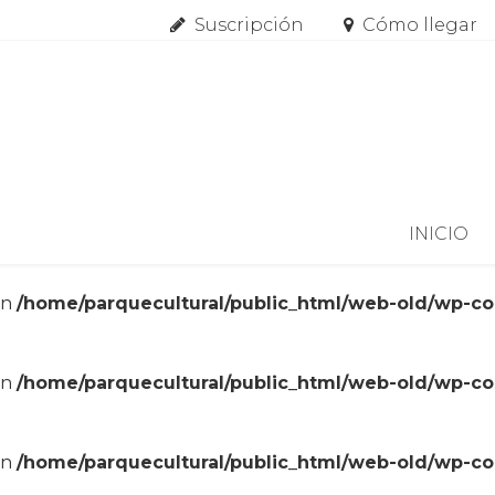
Suscripción
Cómo llegar
Skip to content
INICIO
in
/home/parquecultural/public_html/web-old/wp-c
in
/home/parquecultural/public_html/web-old/wp-c
in
/home/parquecultural/public_html/web-old/wp-c