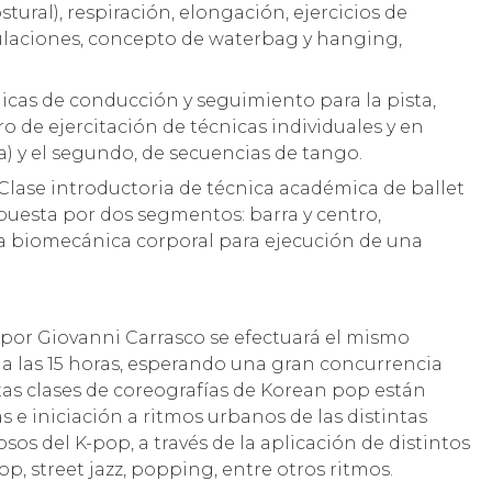
tural), respiración, elongación, ejercicios de
ulaciones, concepto de waterbag y hanging,
cas de conducción y seguimiento para la pista,
o de ejercitación de técnicas individuales y en
a) y el segundo, de secuencias de tango.
 Clase introductoria de técnica académica de ballet
puesta por dos segmentos: barra y centro,
la biomecánica corporal para ejecución de una
 por Giovanni Carrasco se efectuará el mismo
e, a las 15 horas, esperando una gran concurrencia
stas clases de coreografías de Korean pop están
s e iniciación a ritmos urbanos de las distintas
sos del K-pop, a través de la aplicación de distintos
op, street jazz, popping, entre otros ritmos.