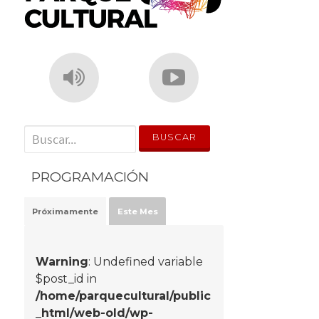
' . __('Search for:') . '
PROGRAMACIÓN
Próximamente
Este Mes
Warning
: Undefined variable
$post_id in
/home/parquecultural/public
_html/web-old/wp-