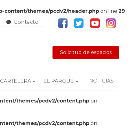
wp-content/themes/pcdv2/header.php
on line
29
Contacto
Solicitud de espacios
NOTICIAS
CARTELERA
EL PARQUE
ontent/themes/pcdv2/content.php
on
ontent/themes/pcdv2/content.php
on