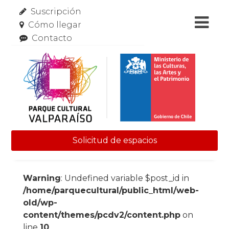
Suscripción
Cómo llegar
Contacto
Solicitud de espacios
Skip to content
Warning
: Undefined variable $post_id in
/home/parquecultural/public_html/web-
old/wp-
content/themes/pcdv2/content.php
on
line
10