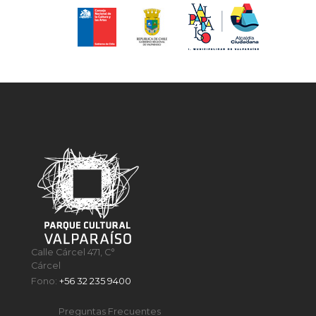
Calle Cárcel 471, C°
Cárcel
Fono:
+56 32 235 9400
Preguntas Frecuentes