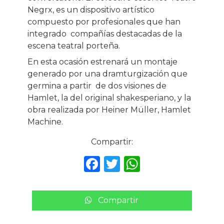
Negrx, es un dispositivo artístico
compuesto por profesionales que han
integrado compañías destacadas de la
escena teatral porteña.
En esta ocasión estrenará un montaje
generado por una dramturgización que
germina a partir de dos visiones de
Hamlet, la del original shakesperiano, y la
obra realizada por Heiner Müller, Hamlet
Machine.
Compartir:
F
T
W
a
w
h
c
it
a
Compartir
e
te
ts