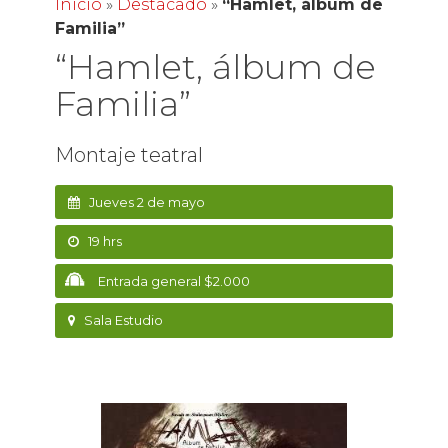
Inicio
»
Destacado
»
“Hamlet, álbum de
Familia”
“Hamlet, álbum de
Familia”
Montaje teatral
Jueves 2 de mayo
19 hrs
Entrada general $2.000
Sala Estudio