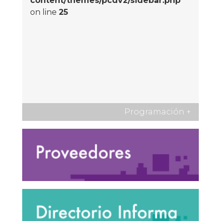
content/themes/pcdv2/sidebar.php
on line
25
Programación
+