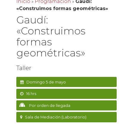
Inicio
»
Programación
»
Gaudí:
«Construimos formas geométricas»
Gaudí:
«Construimos
formas
geométricas»
Taller
Domingo 5 de mayo
16 hrs
Por orden de llegada
Sala de Mediación (Laboratorio)