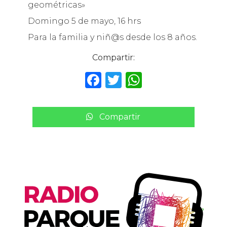
geométricas»
Domingo 5 de mayo, 16 hrs
Para la familia y niñ@s desde los 8 años.
Compartir:
F
T
W
a
w
h
c
it
a
Compartir
e
te
ts
b
r
A
o
p
o
p
k