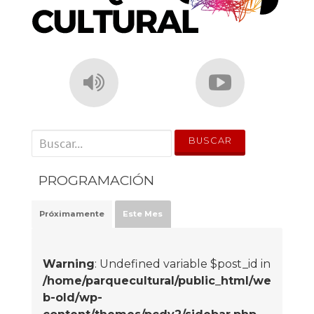
' . __('Search for:') . '
PROGRAMACIÓN
Próximamente
Este Mes
Warning
: Undefined variable $post_id in
/home/parquecultural/public_html/we
b-old/wp-