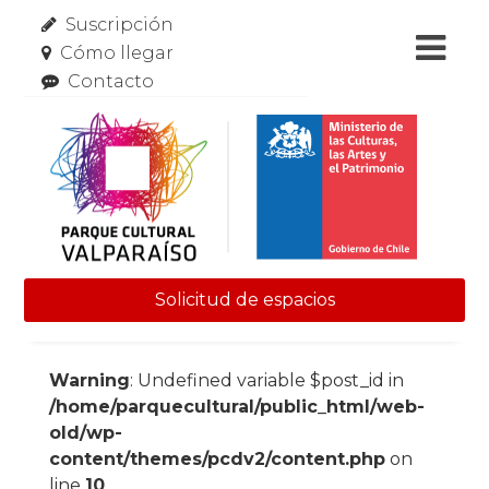
Suscripción
Cómo llegar
Contacto
Solicitud de espacios
Skip to content
Warning
: Undefined variable $post_id in
/home/parquecultural/public_html/web-
old/wp-
content/themes/pcdv2/content.php
on
line
10