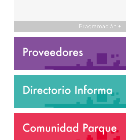
Programación
+