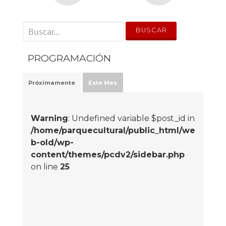
' . __('Search for:') . '
PROGRAMACIÓN
Próximamente
Este Mes
Warning
: Undefined variable $post_id in
/home/parquecultural/public_html/we
b-old/wp-
content/themes/pcdv2/sidebar.php
on line
25