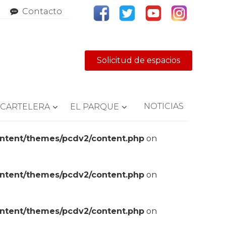
Contacto
Solicitud de espacios
NOTICIAS
CARTELERA
EL PARQUE
ontent/themes/pcdv2/content.php
on
ontent/themes/pcdv2/content.php
on
ontent/themes/pcdv2/content.php
on