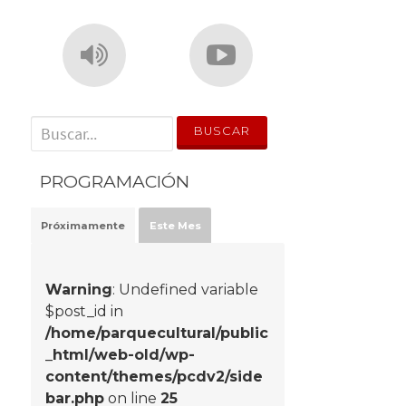
' . __('Search for:') . '
PROGRAMACIÓN
Próximamente
Este Mes
Warning
: Undefined variable
$post_id in
/home/parquecultural/public
_html/web-old/wp-
content/themes/pcdv2/side
bar.php
on line
25