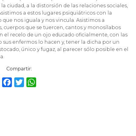
la ciudad, a la distorsión de las relaciones sociales,
Asistimos a estos lugares psiquiátricos con la
que nos iguala y nos vincula. Asistimos a
s, cuerpos que se tuercen, cantos y monosílabos
n el recelo de un ojo educado oficialmente, con las
 sus enfermos lo hacen y, tener la dicha por un
stocado, único y fugaz, al parecer sólo posible en el
a.
Compartir:
F
T
W
a
w
h
c
it
a
e
te
ts
b
r
A
o
p