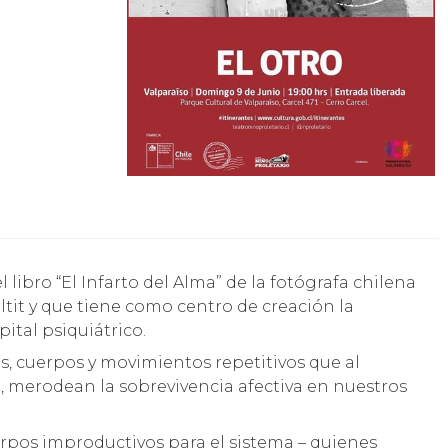
Eltit y que tiene como centro de creación la
ital psiquiátrico.
, cuerpos y movimientos repetitivos que al
o, merodean la sobrevivencia afectiva en nuestros
rpos improductivos para el sistema – quienes