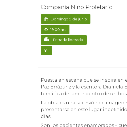
Compañía Niño Proletario
Domingo 9 de junio
19:00 hrs
Entrada liberada
Puesta en escena que se inspira en el libro “El Infarto del Alma” de la fotógrafa chilena
Paz Errázuriz y la escritora Diamela 
temática del amor dentro de un hosp
La obra es una sucesión de imágenes
presentarse en este lugar indefinid
días.
Son los pacientes enamorados – cue