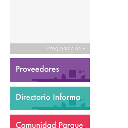
Programación
+