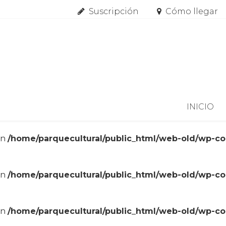
Suscripción
Cómo llegar
Skip to content
INICIO
in
/home/parquecultural/public_html/web-old/wp-c
in
/home/parquecultural/public_html/web-old/wp-c
in
/home/parquecultural/public_html/web-old/wp-c