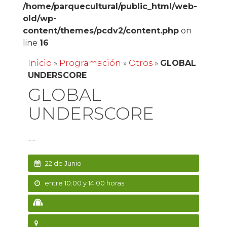
/home/parquecultural/public_html/web-
old/wp-
content/themes/pcdv2/content.php
on
line
16
Inicio
»
Programación
»
Otros
»
GLOBAL
UNDERSCORE
GLOBAL
UNDERSCORE
--
22 de Junio
entre 10:00 y 14:00 horas