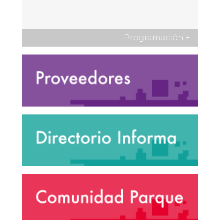
Programación
+