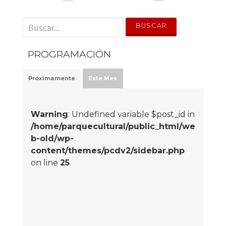
' . __('Search for:') . '
PROGRAMACIÓN
Próximamente
Este Mes
Warning
: Undefined variable $post_id in
/home/parquecultural/public_html/we
b-old/wp-
content/themes/pcdv2/sidebar.php
on line
25