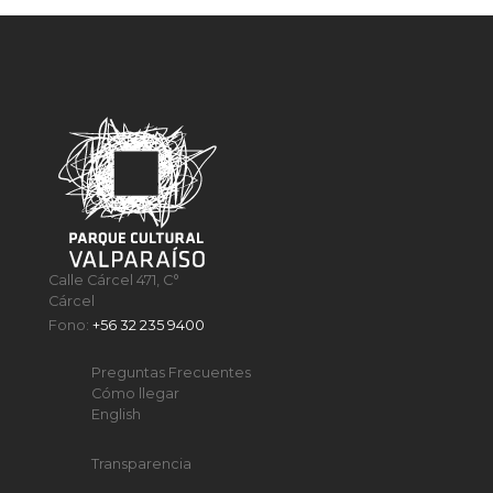
Calle Cárcel 471, C°
Cárcel
Fono:
+56 32 235 9400
Preguntas Frecuentes
Cómo llegar
English
Transparencia