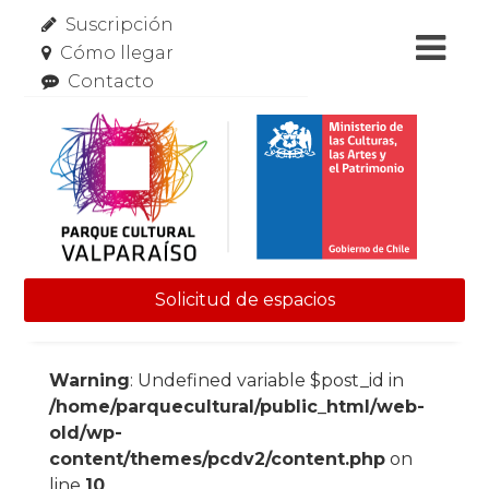
Suscripción
Cómo llegar
Contacto
Solicitud de espacios
Skip to content
Warning
: Undefined variable $post_id in
/home/parquecultural/public_html/web-
old/wp-
content/themes/pcdv2/content.php
on
line
10