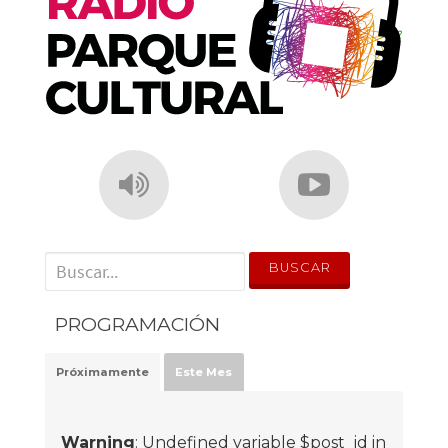
k
' . __('Search for:') . '
PROGRAMACIÓN
Próximamente
Este Mes
Warning
: Undefined variable $post_id in