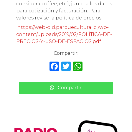
considera coffee, etc.), junto a los datos
para cotización y facturación. Para
valores revise la política de precios:
https://web-old.parquecultural.cl/wp-
content/uploads/2019/02/POLÍTICA-DE-
PRECIOS-Y-USO-DE-ESPACIOS.pdf
Compartir:
F
T
W
a
w
h
c
it
a
Compartir
e
te
ts
b
r
A
o
p
o
p