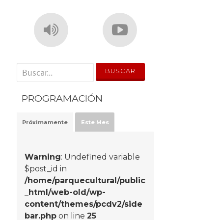
' . __('Search for:') . '
PROGRAMACIÓN
Próximamente
Este Mes
Warning
: Undefined variable
$post_id in
/home/parquecultural/public
_html/web-old/wp-
content/themes/pcdv2/side
bar.php
on line
25