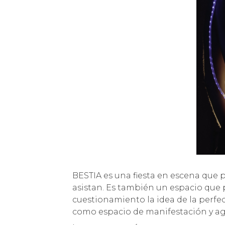
BESTIA es una fiesta en escena que p
asistan. Es también un espacio que 
cuestionamiento la idea de la perfec
como espacio de manifestación y ag