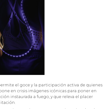
ermite el goce y la participación activa de quienes
pone en crisis imágenes icónicas para poner en
ción instaurada a fuego, y que releva el placer
itación.