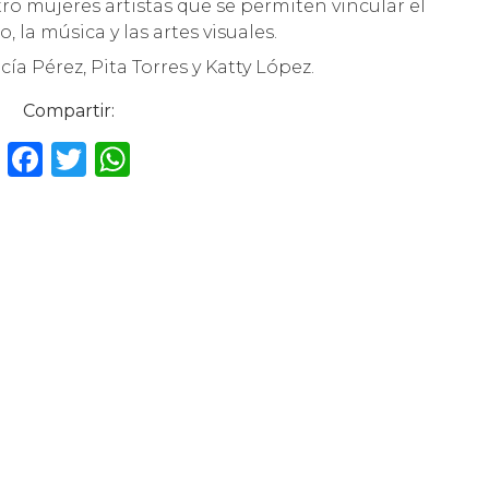
o mujeres artistas que se permiten vincular el
o, la música y las artes visuales.
ía Pérez, Pita Torres y Katty López.
Compartir:
F
T
W
a
w
h
c
it
a
e
te
ts
b
r
A
o
p
o
p
k