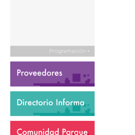
Programación
+