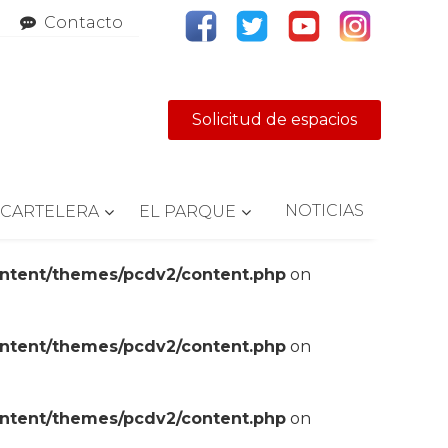
Contacto
Solicitud de espacios
NOTICIAS
CARTELERA
EL PARQUE
ontent/themes/pcdv2/content.php
on
ontent/themes/pcdv2/content.php
on
ontent/themes/pcdv2/content.php
on