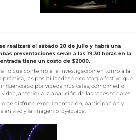
bas presentaciones serán a las 19:30 horas en la
a entrada tiene un costo de $2000.
nario que contempla la investigación en torno a la
la práctica, las posibilidades de contagio festivo que
influenciado por videos musicales, como medio
idad, anterior a la aparición de las redes sociales.
 de disfrute, experimentación, participación y
s en vivo y la imagen proyectada.