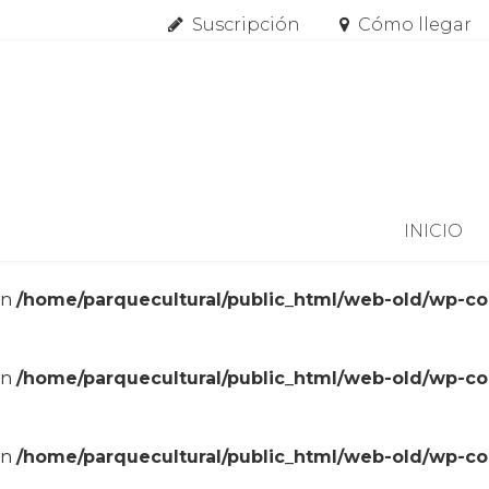
Suscripción
Cómo llegar
Skip to content
INICIO
in
/home/parquecultural/public_html/web-old/wp-c
in
/home/parquecultural/public_html/web-old/wp-c
in
/home/parquecultural/public_html/web-old/wp-c