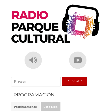
o
p
k
' . __('Search for:') . '
PROGRAMACIÓN
Próximamente
Este Mes