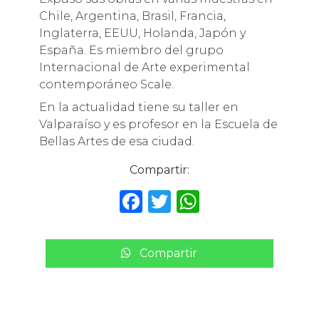
Chile, Argentina, Brasil, Francia,
Inglaterra, EEUU, Holanda, Japón y
España. Es miembro del grupo
Internacional de Arte experimental
contemporáneo Scale.
En la actualidad tiene su taller en
Valparaíso y es profesor en la Escuela de
Bellas Artes de esa ciudad.
Compartir:
F
T
W
a
w
h
c
it
a
Compartir
e
te
ts
b
r
A
o
p