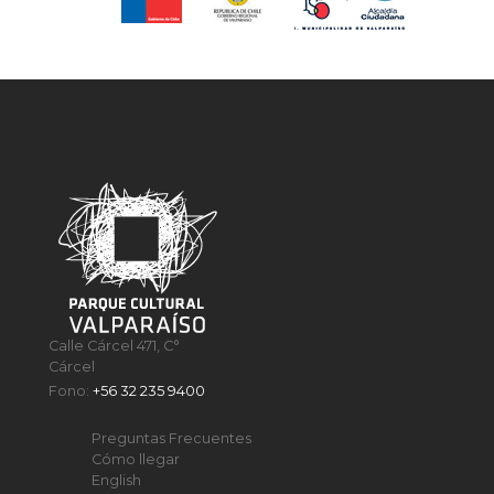
Calle Cárcel 471, C°
Cárcel
Fono:
+56 32 235 9400
Preguntas Frecuentes
Cómo llegar
English