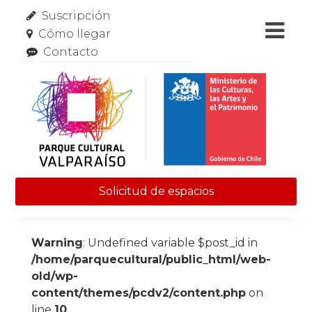
Suscripción
Cómo llegar
Contacto
Solicitud de espacios
Skip to content
Warning
: Undefined variable $post_id in
/home/parquecultural/public_html/web-
old/wp-
content/themes/pcdv2/content.php
on
line
10