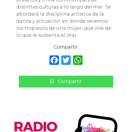
distintas culturas a lo largo del mar. Se
abordará la disciplina artística de la
danza y actuación en donde veremos
los tropiezos de una mujer, que vive de
lo que le sustenta el mar.
Compartir:
F
T
W
a
w
h
c
it
a
Compartir
e
te
ts
b
r
A
o
p
o
p
k