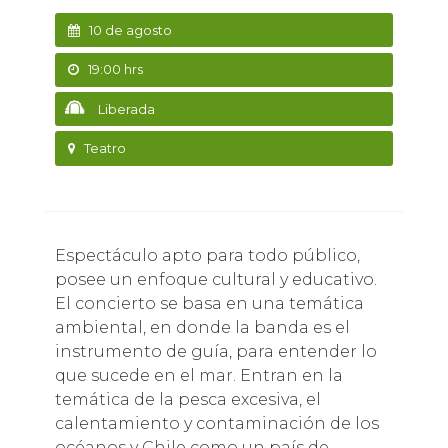
10 de agosto
19:00 hrs
Liberada
Teatro
Espectáculo apto para todo público,
posee un enfoque cultural y educativo.
El concierto se basa en una temática
ambiental, en donde la banda es el
instrumento de guía, para entender lo
que sucede en el mar. Entran en la
temática de la pesca excesiva, el
calentamiento y contaminación de los
océanos y Chile como un país de