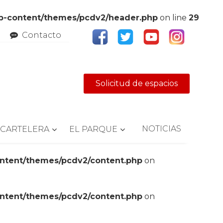
wp-content/themes/pcdv2/header.php
on line
29
Contacto
Solicitud de espacios
NOTICIAS
CARTELERA
EL PARQUE
ontent/themes/pcdv2/content.php
on
ontent/themes/pcdv2/content.php
on