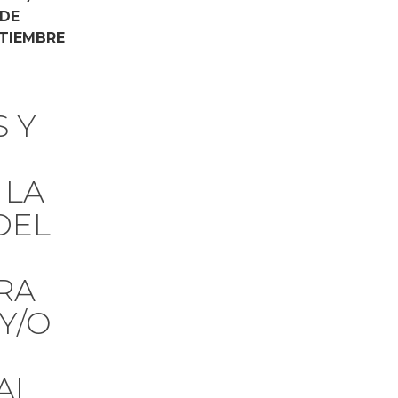
 DE
PTIEMBRE
S Y
 LA
DEL
RA
 Y/O
AL