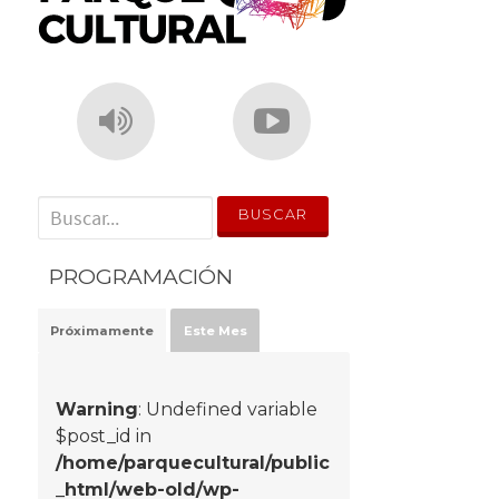
' . __('Search for:') . '
PROGRAMACIÓN
Próximamente
Este Mes
Warning
: Undefined variable
$post_id in
/home/parquecultural/public
_html/web-old/wp-