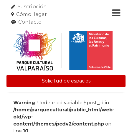
Suscripción
Cómo llegar
Contacto
Solicitud de espacios
Skip to content
Warning
: Undefined variable $post_id in
/home/parquecultural/public_html/web-
old/wp-
content/themes/pcdv2/content.php
on
line
10