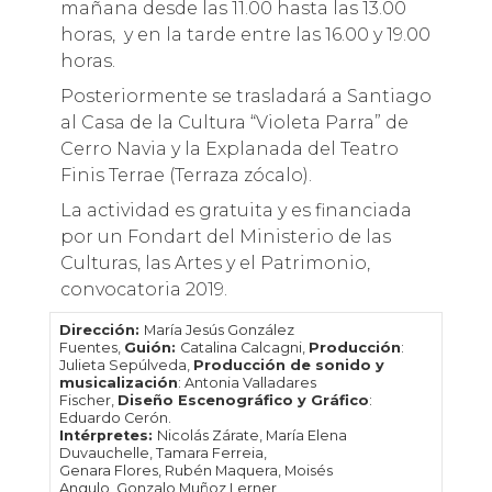
mañana desde las 11.00 hasta las 13.00
horas, y en la tarde entre las 16.00 y 19.00
horas.
Posteriormente se trasladará a Santiago
al Casa de la Cultura “Violeta Parra” de
Cerro Navia y la Explanada del Teatro
Finis Terrae (Terraza zócalo).
La actividad es gratuita y es financiada
por un Fondart del Ministerio de las
Culturas, las Artes y el Patrimonio,
convocatoria 2019.
Dirección:
María Jesús González
Fuentes,
Guión:
Catalina Calcagni,
Producción
:
Julieta Sepúlveda,
Producción de sonido y
musicalización
: Antonia Valladares
Fischer,
Diseño Escenográfico y Gráfico
:
Eduardo Cerón.
Intérpretes:
Nicolás Zárate, María Elena
Duvauchelle, Tamara Ferreia,
Genara Flores, Rubén Maquera, Moisés
Angulo, Gonzalo Muñoz Lerner,