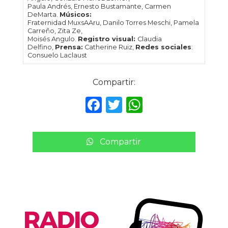
Paula Andrés, Ernesto Bustamante, Carmen
DeMarta.
Músicos:
Fraternidad MuxsAAru, Danilo Torres Meschi, Pamela
Carreño, Zita Ze,
Moisés Angulo.
Registro visual:
Claudia
Delfino,
Prensa:
Catherine Ruiz,
Redes sociales
:
Consuelo Laclaust
Compartir:
F
T
W
a
w
h
c
it
a
Compartir
e
te
ts
b
r
A
o
p
o
p
k