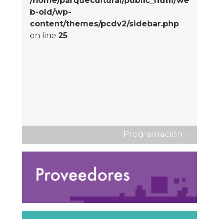
/home/parquecultural/public_html/we
b-old/wp-
content/themes/pcdv2/sidebar.php
on line
25
Programación
+