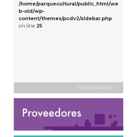
/home/parquecultural/public_html/we
b-old/wp-
content/themes/pcdv2/sidebar.php
on line
25
Programación
+