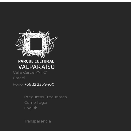
Calle Cárcel 471, C°
Cárcel
Fono:
+56 32 235 9400
Preguntas Frecuentes
Cómo llegar
English
Transparencia