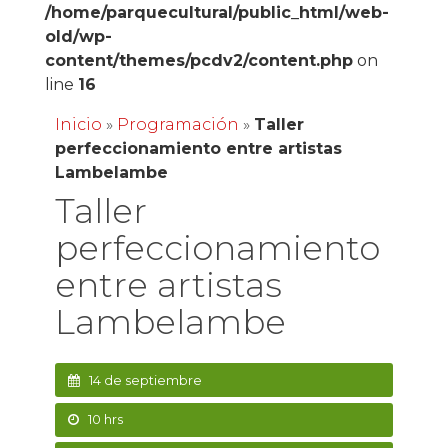
/home/parquecultural/public_html/web-
old/wp-
content/themes/pcdv2/content.php
on
line
16
Inicio
»
Programación
»
Taller
perfeccionamiento entre artistas
Lambelambe
Taller
perfeccionamiento
entre artistas
Lambelambe
14 de septiembre
10 hrs