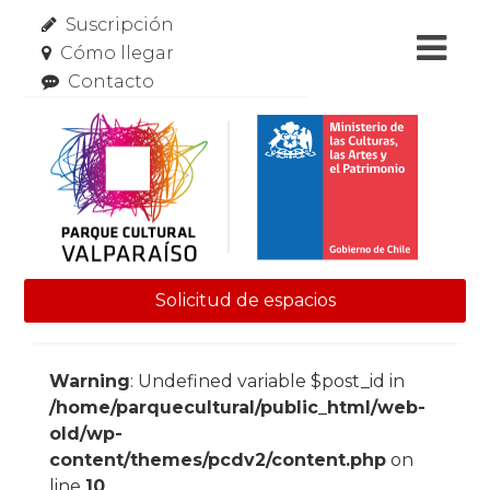
Suscripción
Cómo llegar
Contacto
Solicitud de espacios
Skip to content
Warning
: Undefined variable $post_id in
/home/parquecultural/public_html/web-
old/wp-
content/themes/pcdv2/content.php
on
line
10