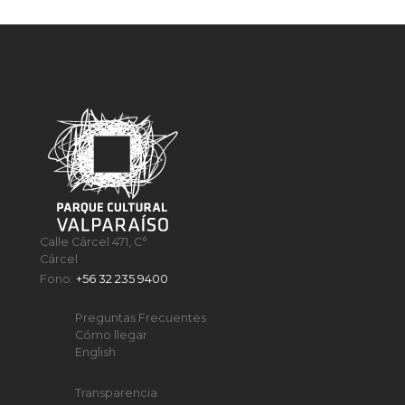
Calle Cárcel 471, C°
Cárcel
Fono:
+56 32 235 9400
Preguntas Frecuentes
Cómo llegar
English
Transparencia