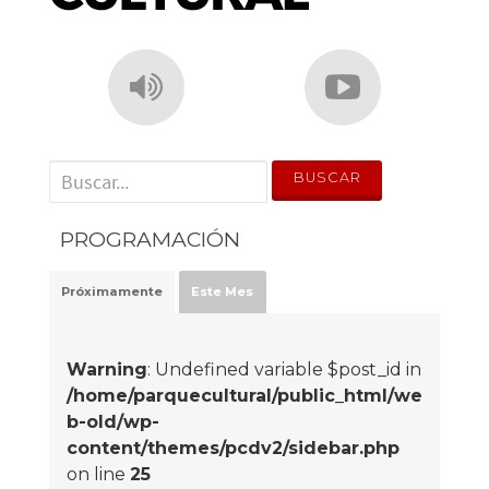
' . __('Search for:') . '
PROGRAMACIÓN
Próximamente
Este Mes
Warning
: Undefined variable $post_id in
/home/parquecultural/public_html/we
b-old/wp-
content/themes/pcdv2/sidebar.php
on line
25