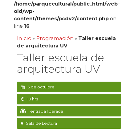
/home/parquecultural/public_html/web-
old/wp-
content/themes/pcdv2/content.php
on
line
16
Inicio
»
Programación
»
Taller escuela
de arquitectura UV
Taller escuela de
arquitectura UV
3 de octuibre
18 hrs
entrada liberada
Sala de Lectura