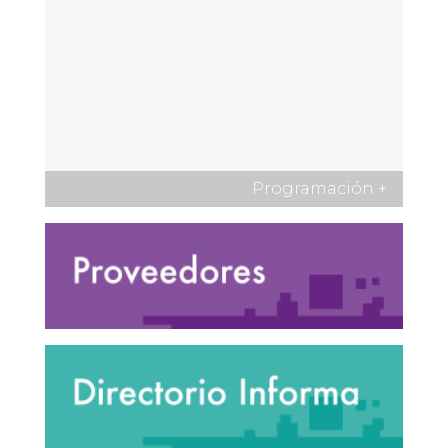
Programación
+