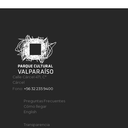
Calle Cárcel 471, C°
Cárcel
Fono:
+56 32 235 9400
Preguntas Frecuentes
Cómo llegar
English
Transparencia