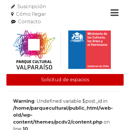
Suscripción
Cómo llegar
Contacto
Solicitud de espacios
Skip to content
Warning
: Undefined variable $post_id in
/home/parquecultural/public_html/web-
old/wp-
content/themes/pcdv2/content.php
on
line
10