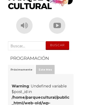
' . __('Search for:') . '
PROGRAMACIÓN
Próximamente
Este Mes
Warning
: Undefined variable
$post_id in
/home/parquecultural/public
_html/web-old/wp-