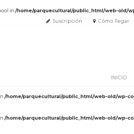
bool in
/home/parquecultural/public_html/web-old/
Suscripción
Cómo llegar
Skip to content
INICIO
in
/home/parquecultural/public_html/web-old/wp-c
in
/home/parquecultural/public_html/web-old/wp-c