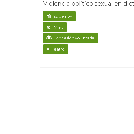
Violencia político sexual en di
22 de nov
17 hrs
Adhesión voluntaria
Teatro