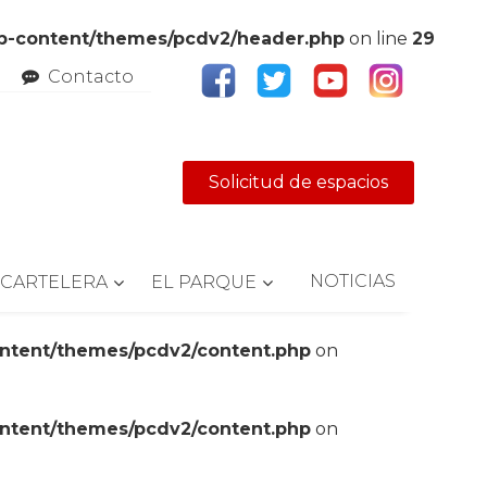
wp-content/themes/pcdv2/header.php
on line
29
Contacto
Solicitud de espacios
NOTICIAS
CARTELERA
EL PARQUE
ontent/themes/pcdv2/content.php
on
ontent/themes/pcdv2/content.php
on