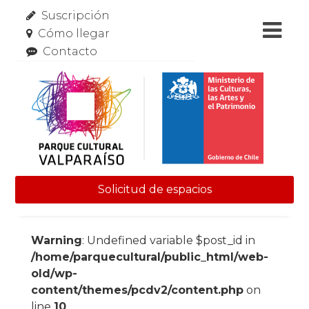
Suscripción
Cómo llegar
Contacto
Solicitud de espacios
Skip to content
Warning
: Undefined variable $post_id in
/home/parquecultural/public_html/web-
old/wp-
content/themes/pcdv2/content.php
on
line
10