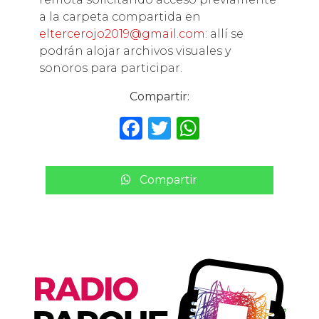
a la carpeta compartida en
eltercerojo2019@gmail.com
: allí se
podrán alojar archivos visuales y
sonoros para participar.
Compartir:
F
T
W
a
w
h
c
it
a
Compartir
e
te
ts
b
r
A
o
p
o
p
k