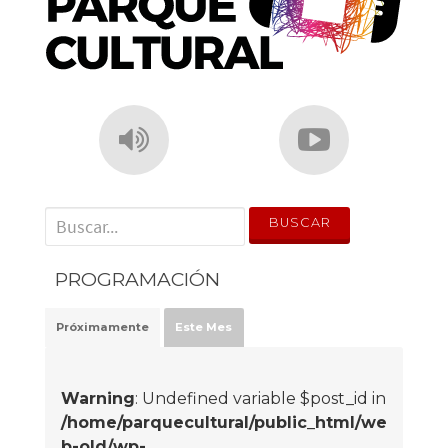
' . __('Search for:') . '
PROGRAMACIÓN
Próximamente
Este Mes
Warning
: Undefined variable $post_id in
/home/parquecultural/public_html/we
b-old/wp-