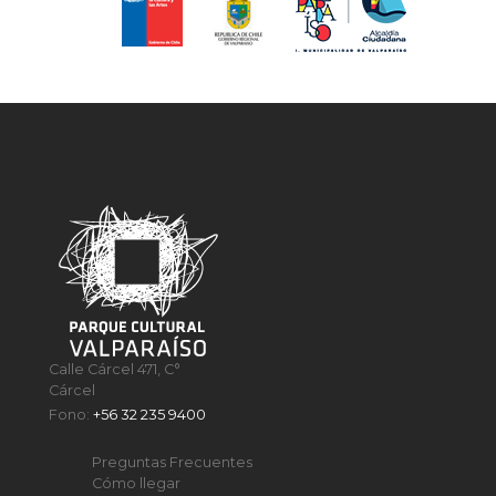
Calle Cárcel 471, C°
Cárcel
Fono:
+56 32 235 9400
Preguntas Frecuentes
Cómo llegar