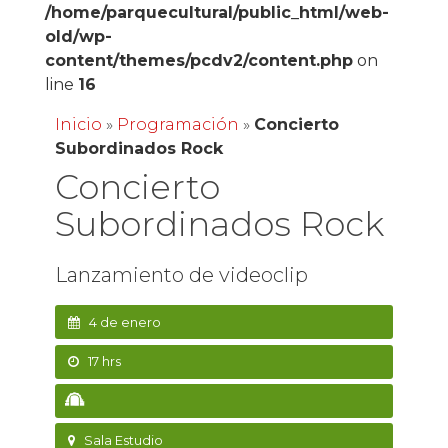
/home/parquecultural/public_html/web-
old/wp-
content/themes/pcdv2/content.php
on
line
16
Inicio
»
Programación
»
Concierto
Subordinados Rock
Concierto
Subordinados Rock
Lanzamiento de videoclip
4 de enero
17 hrs
Sala Estudio