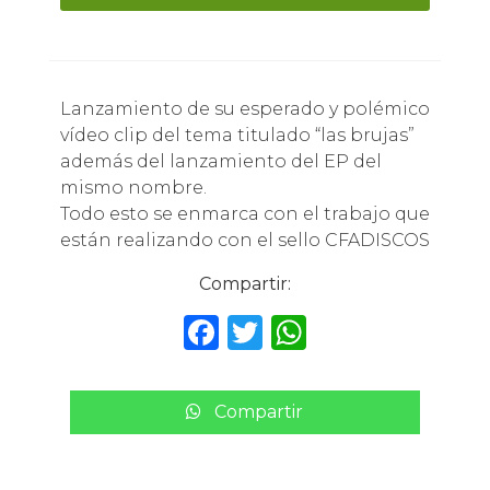
Lanzamiento de su esperado y polémico
vídeo clip del tema titulado “las brujas”
además del lanzamiento del EP del
mismo nombre.
Todo esto se enmarca con el trabajo que
están realizando con el sello CFADISCOS
Compartir:
F
T
W
a
w
h
c
it
a
Compartir
e
te
ts
b
r
A