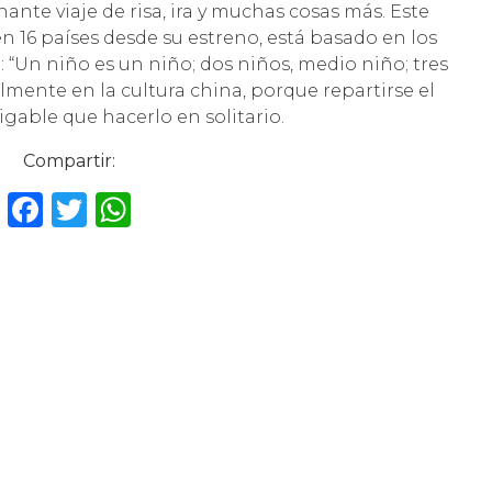
ante viaje de risa, ira y muchas cosas más. Este
n 16 países desde su estreno, está basado en los
 “Un niño es un niño; dos niños, medio niño; tres
lmente en la cultura china, porque repartirse el
gable que hacerlo en solitario.
Compartir:
F
T
W
a
w
h
c
it
a
e
te
ts
b
r
A
o
p
o
p
k