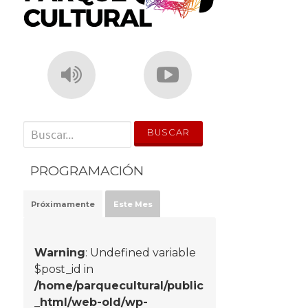
' . __('Search for:') . '
PROGRAMACIÓN
Próximamente
Este Mes
Warning
: Undefined variable
$post_id in
/home/parquecultural/public
_html/web-old/wp-