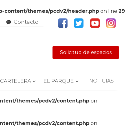
wp-content/themes/pcdv2/header.php
on line
29
Contacto
Solicitud de espacios
NOTICIAS
CARTELERA
EL PARQUE
ontent/themes/pcdv2/content.php
on
ontent/themes/pcdv2/content.php
on