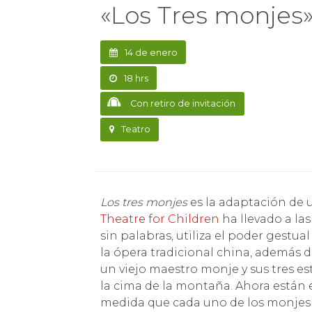
«Los Tres monjes
14 de enero
18 hrs
Con retiro de invitación
Teatro
Los tres monjes
es la adaptación de u
Theatre for Children
ha llevado a la
sin palabras, utiliza el poder gestual
la ópera tradicional china, además d
un viejo maestro monje y sus tres e
la cima de la montaña. Ahora están e
medida que cada uno de los monjes re