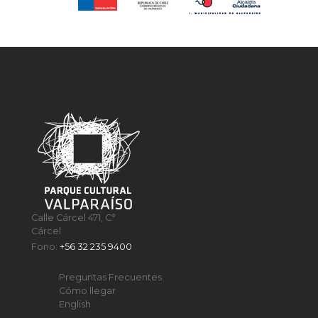
Calle Cárcel 471, C°
Cárcel
Fono:
+56 32 235 9400
Preguntas Frecuentes
Cómo llegar
English