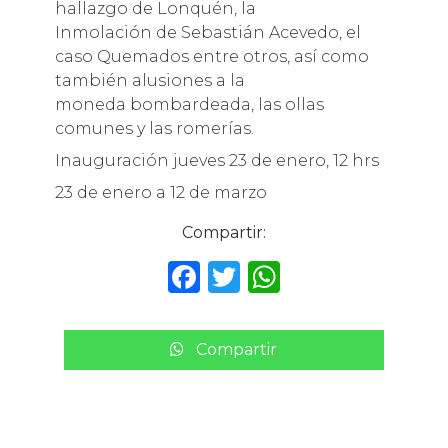
hallazgo de Lonquén, la
Inmolación de Sebastián Acevedo, el
caso Quemados entre otros, así como
también alusiones a la
moneda bombardeada, las ollas
comunes y las romerías.
Inauguración jueves 23 de enero, 12 hrs
23 de enero a 12 de marzo
Compartir:
F
T
W
a
w
h
c
it
a
Compartir
e
te
ts
b
r
A
o
p