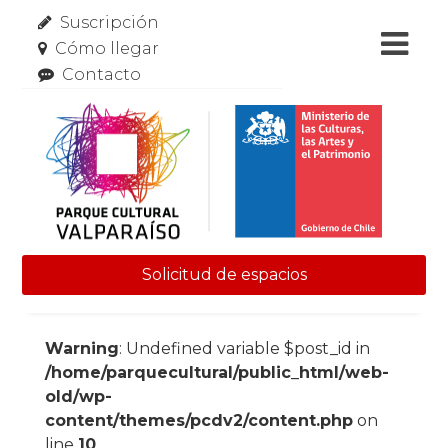
Suscripción
Cómo llegar
Contacto
Solicitud de espacios
Skip to content
Warning
: Undefined variable $post_id in
/home/parquecultural/public_html/web-
old/wp-
content/themes/pcdv2/content.php
on
line
10