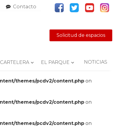
Contacto
Solicitud de espacios
NOTICIAS
CARTELERA
EL PARQUE
ontent/themes/pcdv2/content.php
on
ontent/themes/pcdv2/content.php
on
ontent/themes/pcdv2/content.php
on