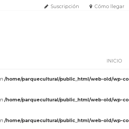
Suscripción
Cómo llegar
Skip to content
INICIO
in
/home/parquecultural/public_html/web-old/wp-c
in
/home/parquecultural/public_html/web-old/wp-c
in
/home/parquecultural/public_html/web-old/wp-c