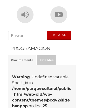
' . __('Search for:') . '
PROGRAMACIÓN
Próximamente
Este Mes
Warning
: Undefined variable
$post_id in
/home/parquecultural/public
_html/web-old/wp-
content/themes/pcdv2/side
bar.php
on line
25