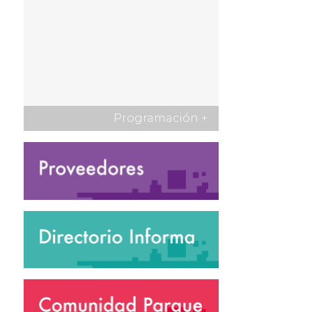
Programación
+