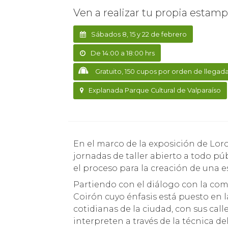
Ven a realizar tu propia estam
Sábados 8, 15 y 22 de febrero
De 14:00 a 18:00 hrs
Gratuito, 150 cupos por orden de llegad
Explanada Parque Cultural de Valparaíso
En el marco de la exposición de Loro Coirón, el Parque Cultural de Valparaíso realizará
jornadas de taller abierto a todo p
el proceso para la creación de una 
Partiendo con el diálogo con la com
Coirón cuyo énfasis está puesto en l
cotidianas de la ciudad, con sus ca
interpreten a través de la técnica d