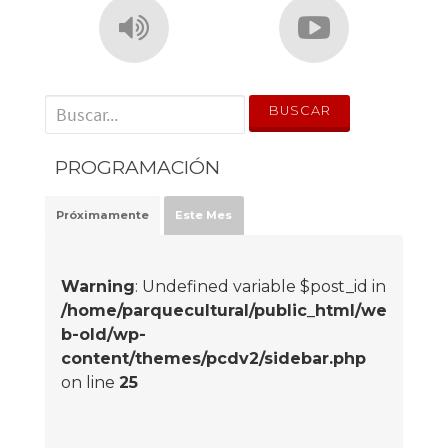
' . __('Search for:') . '
PROGRAMACIÓN
Próximamente
Este Mes
Warning
: Undefined variable $post_id in
/home/parquecultural/public_html/we
b-old/wp-
content/themes/pcdv2/sidebar.php
on line
25