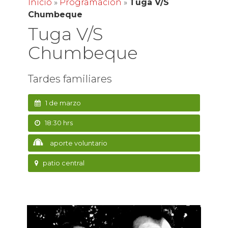
Inicio
»
Programación
»
Tuga V/S
Chumbeque
Tuga V/S
Chumbeque
Tardes familiares
1 de marzo
18:30 hrs
aporte voluntario
patio central