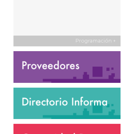
Programación
+