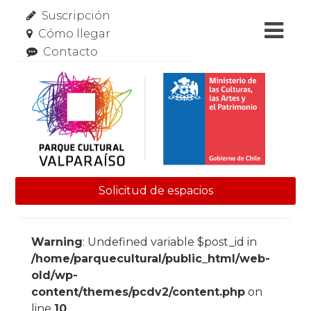
Suscripción
Cómo llegar
Contacto
Solicitud de espacios
Skip to content
Warning
: Undefined variable $post_id in
/home/parquecultural/public_html/web-
old/wp-
content/themes/pcdv2/content.php
on
line
10