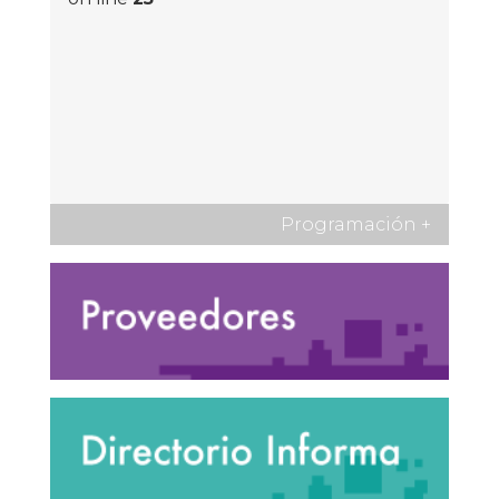
Programación
+