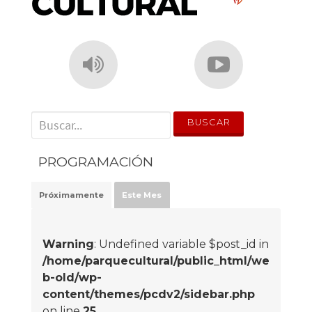
' . __('Search for:') . '
PROGRAMACIÓN
Próximamente
Este Mes
Warning
: Undefined variable $post_id in
/home/parquecultural/public_html/we
b-old/wp-
content/themes/pcdv2/sidebar.php
on line
25