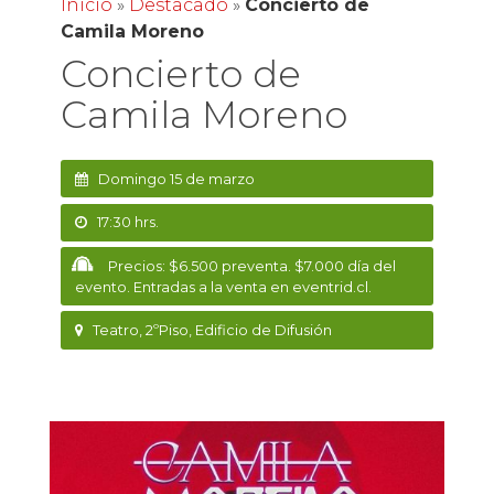
Inicio
»
Destacado
»
Concierto de
Camila Moreno
Concierto de
Camila Moreno
Domingo 15 de marzo
17:30 hrs.
Precios: $6.500 preventa. $7.000 día del
evento. Entradas a la venta en eventrid.cl.
Teatro, 2ºPiso, Edificio de Difusión