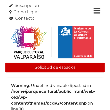
Suscripción
Cómo llegar
Contacto
Solicitud de espacios
Skip to content
Warning
: Undefined variable $post_id in
/home/parquecultural/public_html/web-
old/wp-
content/themes/pcdv2/content.php
on
line
10